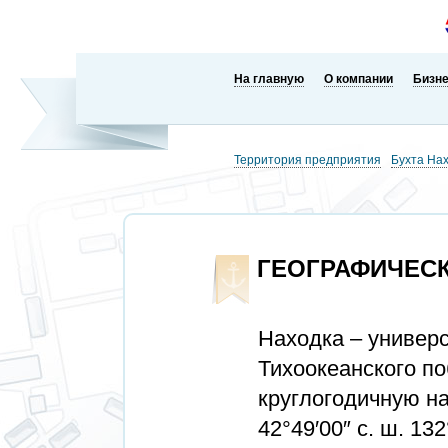
На главную
О компании
Бизн
Территория предприятия
Бухта На
ГЕОГРАФИЧЕС
Находка – универ
Тихоокеанского п
круглогодичную н
42°49′00″ с. ш. 13