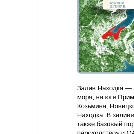
Залив Находка — 
моря, на юге Прим
Козьмина, Новицко
Находка. В заливе
также базовый по
пароходство» и О